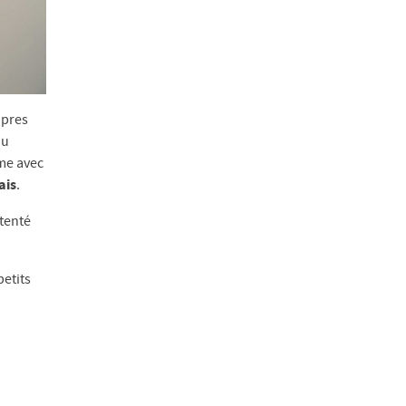
opres
du
me avec
ais
.
 tenté
petits