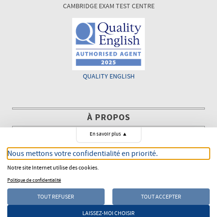
CAMBRIDGE EXAM TEST CENTRE
QUALITY ENGLISH
À PROPOS
En savoir plus
▲
The Language House a été créée en 2003 avec comme objectif de
conseiller aussi bien les personnes privées que les entreprises
Nous mettons votre confidentialité en priorité.
pour mettre en place des programmes de formation de langue
Notre site Internet utilise des cookies.
anglaise.
Politique de confidentialité
TOUT REFUSER
TOUT ACCEPTER
COPYRIGHT © 2003 - 2026
THE LANGUAGE HOUSE
LAISSEZ-MOI CHOISIR